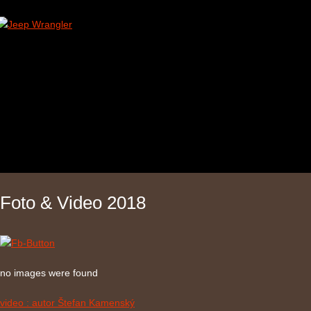
Foto & Video 2018
no images were found
video : autor Štefan Kamenský