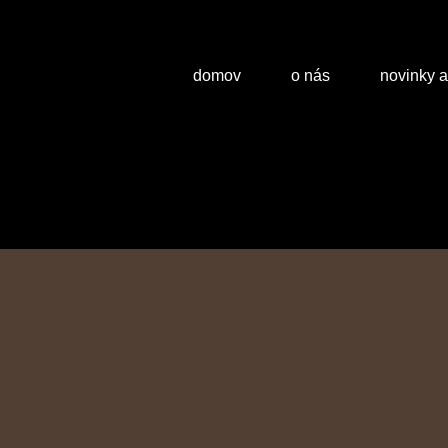
domov
o nás
novinky 