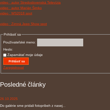
video : autor Stredoslovenská Televízia
video : autor Marián Šimko
video : WS2018 spot
video : Zimná Jeep Show spot
Prihlásiť sa
Používateľské meno:
Heslo:
Zapamätať moje údaje
Prihlásiť sa
Zaregistrovať
Posledné články
26.10.2025
Do galérie sme pridali fotopribeh z nasej...