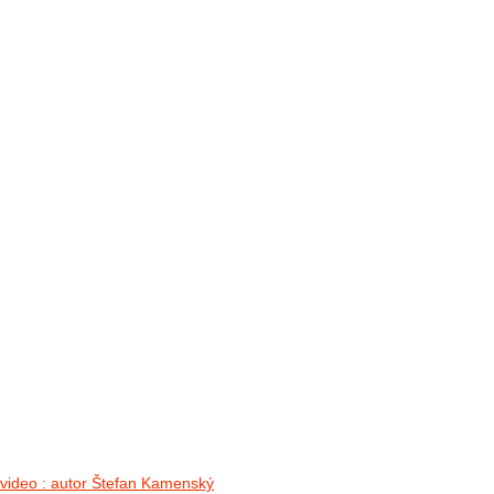
FOTO&VIDEO2012
AKTIVITY OD 2009
DETSKÉ OKO
PARTNERI
PARTNERI 2021
PARTNERI 2019
PARTNERI 2018
PARTNERI 2017
PARTNERI 2016
PARTNERI 2015
PARTNERI 2014
KONTAKT
Foto & Video 2018
no images were found
video : autor Štefan Kamenský