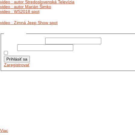
video : autor Stredoslovenská Televízia
video : autor Marián Šimko
video : WS2018 spot
video : Zimná Jeep Show spot
Prihlásiť sa
Používateľské meno:
Heslo:
Zapamätať moje údaje
Prihlásiť sa
Zaregistrovať
Posledné články
26.10.2025
DO GALÉRIE SME PRIDALI FOTOPRIBEH Z NASEJ...
11.10.2025
TAKTO O TÝŽDEŇ VYRAZIA NA CESTY NAŠE...
30.09.2024
DNES SME AKTUALIZOVALI PODUJATIA KTORÉ NÁS ČAKAJÚ....
Viac