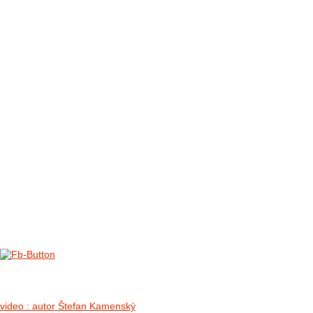
FOTO&VIDEO2012
AKTIVITY OD 2009
DETSKÉ OKO
PARTNERI
PARTNERI 2021
PARTNERI 2019
PARTNERI 2018
PARTNERI 2017
PARTNERI 2016
PARTNERI 2015
PARTNERI 2014
KONTAKT
Foto & Video 2018
no images were found
video : autor Štefan Kamenský