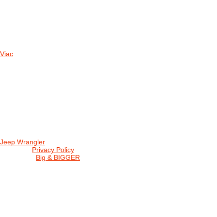
11.10.2025
TAKTO O TÝŽDEŇ VYRAZIA NA CESTY NAŠE...
30.09.2024
DNES SME AKTUALIZOVALI PODUJATIA KTORÉ NÁS ČAKAJÚ....
Viac
Radio
No playlists available.
Warning
: filemtime(): stat failed for /data/d/c/dc416e6a-22bc-48eb-
station/css/widgets.css in
/data/d/c/dc416e6a-22bc-48eb-becf-67c9d
station/includes/widget_nowplaying.php
on line
166
Jeep Wrangler
© 2026 |
Privacy Policy
Created by
Big & BIGGER
KEDY A KDE
PROGRAM
SHOP JWCS
WRANGLERBAZÁR