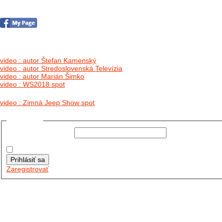
no images were found
video : autor Štefan Kamenský
video : autor Stredoslovenská Televízia
video : autor Marián Šimko
video : WS2018 spot
video : Zimná Jeep Show spot
Prihlásiť sa
Používateľské meno:
Heslo:
Zapamätať moje údaje
Prihlásiť sa
Zaregistrovať
Posledné články
26.10.2025
DO GALÉRIE SME PRIDALI FOTOPRIBEH Z NASEJ...