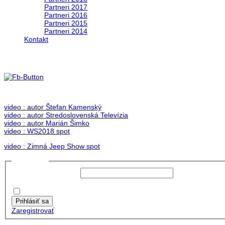
Partneri 2017
Partneri 2016
Partneri 2015
Partneri 2014
Kontakt
Foto & Video 2018
no images were found
video : autor Štefan Kamenský
video : autor Stredoslovenská Televízia
video : autor Marián Šimko
video : WS2018 spot
video : Zimná Jeep Show spot
Prihlásiť sa
Používateľské meno:
Heslo:
Zapamätať moje údaje
Prihlásiť sa
Zaregistrovať