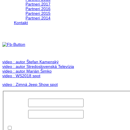
Partneri 2017
Partneri 2016
Partneri 2015
Partneri 2014
Kontakt
Foto & Video 2018
no images were found
video : autor Štefan Kamenský
video : autor Stredoslovenská Televízia
video : autor Marián Šimko
video : WS2018 spot
video : Zimná Jeep Show spot
Používateľské
meno:
Heslo:
Zapamätať
moje údaje