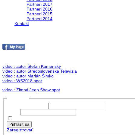
Partneri 2017
Partneri 2016
Partneri 2015
Partneri 2014
Kontakt
Foto & Video 2018
no images were found
video : autor Štefan Kamenský
video : autor Stredoslovenská Televízia
video : autor Marián Šimko
video : WS2018 spot
video : Zimná Jeep Show spot
Prihlásiť sa
Používateľské meno:
Heslo:
Zapamätať moje údaje
Prihlásiť sa
Zaregistrovať