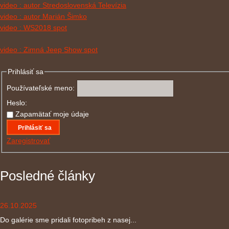
video : autor Stredoslovenská Televízia
video : autor Marián Šimko
video : WS2018 spot
video : Zimná Jeep Show spot
Prihlásiť sa
Používateľské meno:
Heslo:
Zapamätať moje údaje
Prihlásiť sa
Zaregistrovať
Posledné články
26.10.2025
Do galérie sme pridali fotopribeh z nasej...