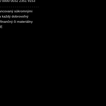
0 0000 0032 2351 9153
. . . . . . . . . . . . . . . . . . . . .
inancovaný súkromnými
za každý dobrovoľný
finančný či materiálny
ME