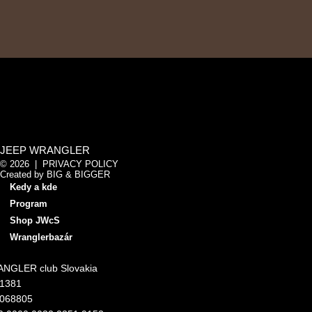
JEEP WRANGLER
© 2026 |
PRIVACY POLICY
Created by
BIG & BIGGER
Kedy a kde
Program
Shop JWcS
Wranglerbazár
NGLER club Slovakia
11381
4068805