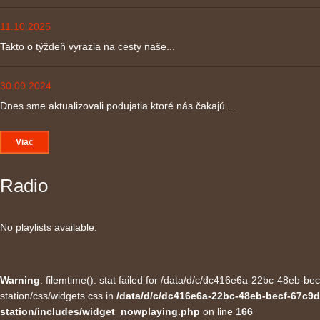
11.10.2025
Takto o týždeň vyrazia na cesty naše...
30.09.2024
Dnes sme aktualizovali podujatia ktoré nás čakajú....
Viac
Radio
No playlists available.
Warning
: filemtime(): stat failed for /data/d/c/dc416e6a-22bc-48eb-
station/css/widgets.css in
/data/d/c/dc416e6a-22bc-48eb-becf-67c9d
station/includes/widget_nowplaying.php
on line
166