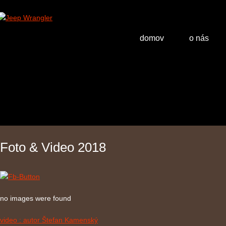
domov
o nás
Foto & Video 2018
no images were found
video : autor Štefan Kamenský