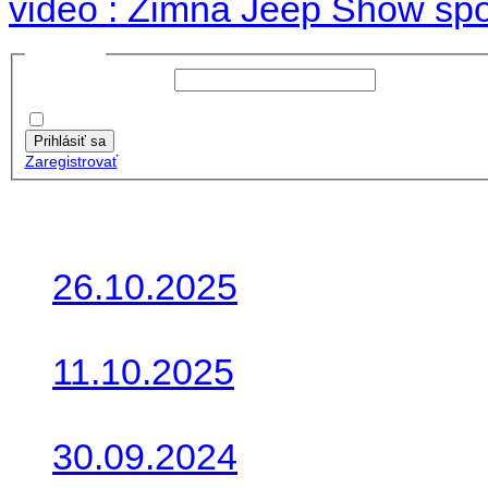
video : Zimná Jeep Show spo
Prihlásiť sa
Používateľské meno:
Heslo:
Zapamätať moje údaje
Prihlásiť sa
Zaregistrovať
Posledné články
26.10.2025
Do galérie sme pridali foto
11.10.2025
Takto o týždeň vyrazia na 
30.09.2024