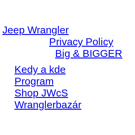
content/plugins/radio-
station/includes/widget_n
Jeep Wrangler
© 2026 |
Privacy Policy
Created by
Big & BIGGER
Kedy a kde
Program
Shop JWcS
Wranglerbazár