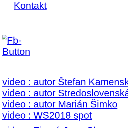
Kontakt
Foto & Video 2018
no images were found
video : autor Štefan Kamens
video : autor Stredoslovenská
video : autor Marián Šimko
video : WS2018 spot