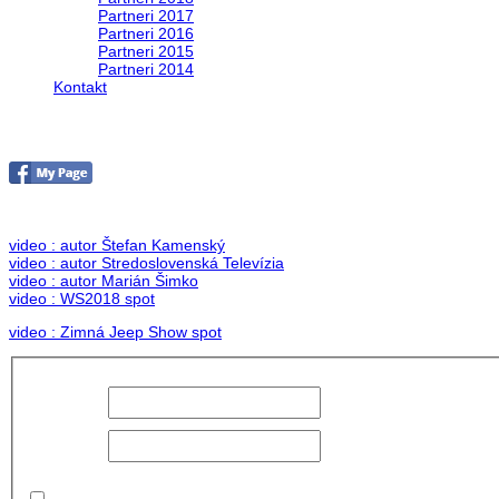
Partneri 2017
Partneri 2016
Partneri 2015
Partneri 2014
Kontakt
Foto & Video 2018
no images were found
video : autor Štefan Kamenský
video : autor Stredoslovenská Televízia
video : autor Marián Šimko
video : WS2018 spot
video : Zimná Jeep Show spot
Používateľské
meno:
Heslo:
Zapamätať