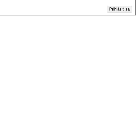
Prihlásiť sa
n/css/widgets.css in
/data/d/c/dc416e6a-22bc-48eb-becf-