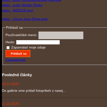
video : autor Marián Šimko
video : WS2018 spot
video : Zimná Jeep Show spot
Prihlásiť sa
Používateľské meno:
Heslo:
Zapamätať moje údaje
Prihlásiť sa
Zaregistrovať
Posledné články
26.10.2025
Do galérie sme pridali fotopribeh z nasej...
11.10.2025