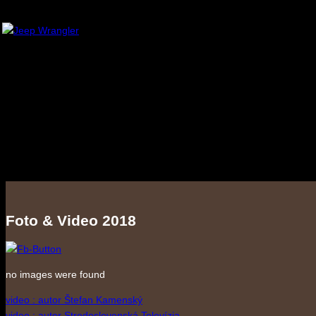
Foto & Video 2018
no images were found
video : autor Štefan Kamenský
video : autor Stredoslovenská Televízia