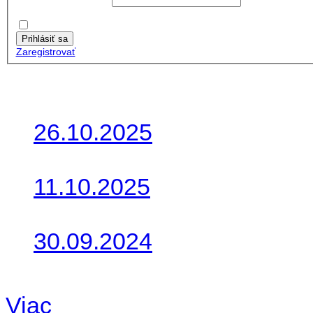
Heslo:
Zapamätať moje údaje
Prihlásiť sa
Zaregistrovať
Posledné články
26.10.2025
Do galérie sme pridali foto
11.10.2025
Takto o týždeň vyrazia na 
30.09.2024
Dnes sme aktualizovali pod
Viac