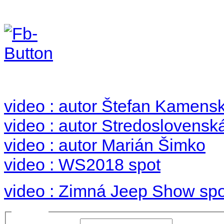
Foto & Video 2018
no images were found
video : autor Štefan Kamens
video : autor Stredoslovenská
video : autor Marián Šimko
video : WS2018 spot
video : Zimná Jeep Show spo
Prihlásiť sa
Používateľské meno: