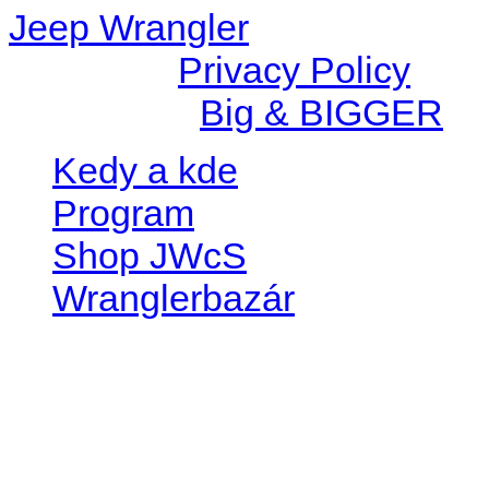
Jeep Wrangler
© 2026 |
Privacy Policy
Created by
Big & BIGGER
Kedy a kde
Program
Shop JWcS
Wranglerbazár
JEEP WRANGLER club Slov
IČO: 42311381