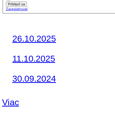
Prihlásiť sa
Zaregistrovať
Posledné články
26.10.2025
Do galérie sme pridali foto
11.10.2025
Takto o týždeň vyrazia na 
30.09.2024
Dnes sme aktualizovali pod
Viac