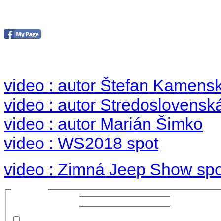
Foto & Video 2018
no images were found
video : autor Štefan Kamens
video : autor Stredoslovenská
video : autor Marián Šimko
video : WS2018 spot
video : Zimná Jeep Show spo
Prihlásiť sa
Používateľské meno:
Heslo:
Zapamätať moje údaje