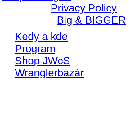
© 2026 |
Privacy Policy
Created by
Big & BIGGER
Kedy a kde
Program
Shop JWcS
Wranglerbazár
JEEP WRANGLER club Slov
IČO: 42311381
DIČ: 2024068805