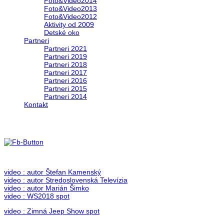
Foto&Video2014
Foto&Video2013
Foto&Video2012
Aktivity od 2009
Detské oko
Partneri
Partneri 2021
Partneri 2019
Partneri 2018
Partneri 2017
Partneri 2016
Partneri 2015
Partneri 2014
Kontakt
Foto & Video 2018
no images were found
video : autor Štefan Kamenský
video : autor Stredoslovenská Televízia
video : autor Marián Šimko
video : WS2018 spot
video : Zimná Jeep Show spot