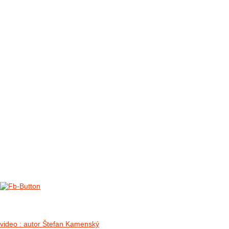
FOTO&VIDEO2012
AKTIVITY OD 2009
DETSKÉ OKO
PARTNERI
PARTNERI 2021
PARTNERI 2019
PARTNERI 2018
PARTNERI 2017
PARTNERI 2016
PARTNERI 2015
PARTNERI 2014
KONTAKT
Foto & Video 2018
no images were found
video : autor Štefan Kamenský