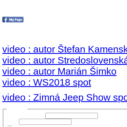
Foto & Video 2018
no images were found
video : autor Štefan Kamens
video : autor Stredoslovenská
video : autor Marián Šimko
video : WS2018 spot
video : Zimná Jeep Show spo
Prihlásiť sa
Používateľské meno:
Heslo: