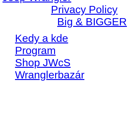
© 2026 |
Privacy Policy
Created by
Big & BIGGER
Kedy a kde
Program
Shop JWcS
Wranglerbazár
JEEP WRANGLER club Slov
IČO: 42311381
DIČ: 2024068805