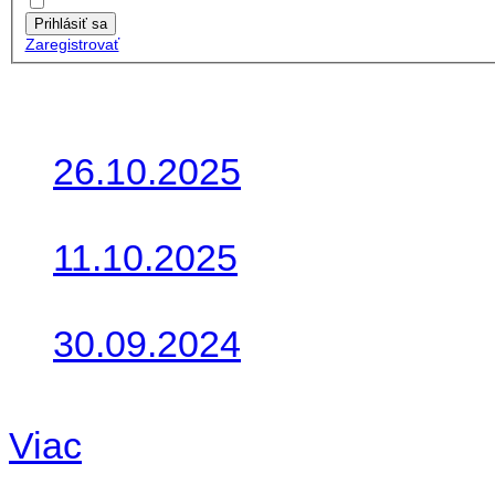
Zapamätať moje údaje
Prihlásiť sa
Zaregistrovať
Posledné články
26.10.2025
Do galérie sme pridali foto
11.10.2025
Takto o týždeň vyrazia na 
30.09.2024
Dnes sme aktualizovali pod
Viac