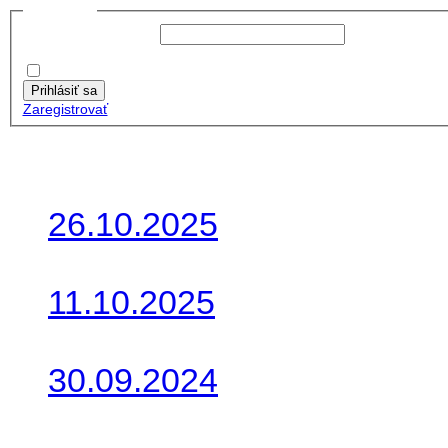
Prihlásiť sa
Používateľské meno:
Heslo:
Zapamätať moje údaje
Prihlásiť sa
Zaregistrovať
Posledné články
26.10.2025
Do galérie sme pridali foto
11.10.2025
Takto o týždeň vyrazia na 
30.09.2024
Dnes sme aktualizovali pod