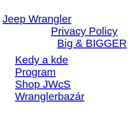
station/includes/widget_n
Jeep Wrangler
© 2026 |
Privacy Policy
Created by
Big & BIGGER
Kedy a kde
Program
Shop JWcS
Wranglerbazár
JEEP WRANGLER club Slov