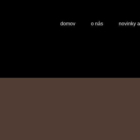
domov
o nás
novinky 