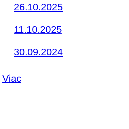
26.10.2025
Do galérie sme pridali foto
11.10.2025
Takto o týždeň vyrazia na 
30.09.2024
Dnes sme aktualizovali pod
Viac
Radio
No playlists available.