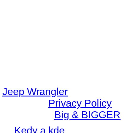
Warning
: filemtime(): stat f
48eb-becf-67c9d008dd59/jee
content/plugins/radio-station
/data/d/c/dc416e6a-22bc-48
67c9d008dd59/jeepwrangle
content/plugins/radio-
station/includes/widget_n
Jeep Wrangler
© 2026 |
Privacy Policy
Created by
Big & BIGGER
Kedy a kde