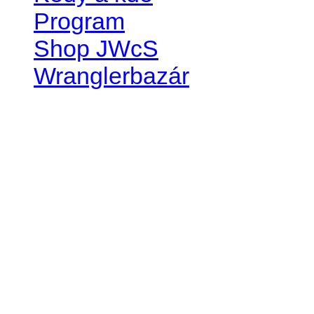
Program
Shop JWcS
Wranglerbazár
JEEP WRANGLER club Slov
IČO: 42311381
DIČ: 2024068805
SK39 0200 0000 0032 2351 
. . . . . . . . . . . . . . . . . . . . . . . . 
club je financovaný súkromn
príspevok finančný či mate