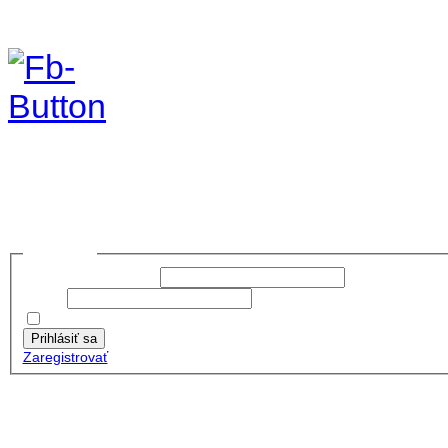
foto 2019
no images were found
Prihlásiť sa
Používateľské meno:
Heslo:
Zapamätať moje údaje
Prihlásiť sa
Zaregistrovať
Posledné články