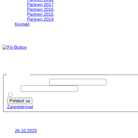
Partneri 2017
Partneri 2016
Partneri 2015
Partneri 2014
Kontakt
foto 2019
no images were found
Prihlásiť sa
Používateľské meno:
Heslo:
Zapamätať moje údaje
Prihlásiť sa
Zaregistrovať
Posledné články
26.10.2025
Do galérie sme pridali fotopribeh z nasej...