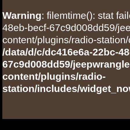
Warning
: filemtime(): stat f
48eb-becf-67c9d008dd59/jee
content/plugins/radio-station
/data/d/c/dc416e6a-22bc-48
67c9d008dd59/jeepwrangle
content/plugins/radio-
station/includes/widget_n