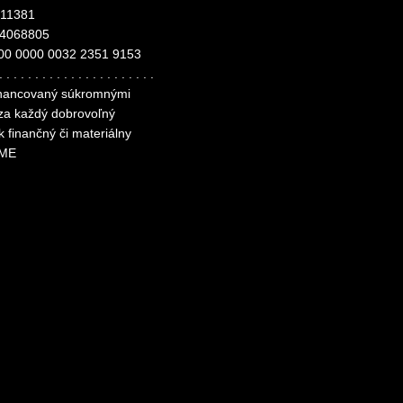
ANGLER club Slovakia
311381
24068805
00 0000 0032 2351 9153
. . . . . . . . . . . . . . . . . . . . . .
financovaný súkromnými
 za každý dobrovoľný
k finančný či materiálny
ME