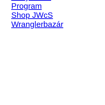
Program
Shop JWcS
Wranglerbazár
JEEP WRANGLER club Slov
IČO: 42311381
DIČ: 2024068805
SK39 0200 0000 0032 2351 
. . . . . . . . . . . . . . . . . . . . . . . . 
club je financovaný súkromn
príspevok finančný či mate