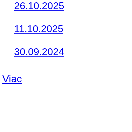
26.10.2025
Do galérie sme pridali foto
11.10.2025
Takto o týždeň vyrazia na 
30.09.2024
Dnes sme aktualizovali pod
Viac
Radio
No playlists available.