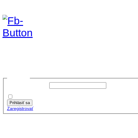
foto 2019
no images were found
Prihlásiť sa
Používateľské meno:
Heslo:
Zapamätať moje údaje
Prihlásiť sa
Zaregistrovať
Posledné články