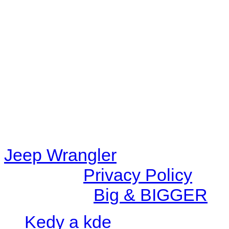
Warning
: filemtime(): stat f
48eb-becf-67c9d008dd59/jee
content/plugins/radio-station
/data/d/c/dc416e6a-22bc-48
67c9d008dd59/jeepwrangle
content/plugins/radio-
station/includes/widget_n
Jeep Wrangler
© 2026 |
Privacy Policy
Created by
Big & BIGGER
Kedy a kde