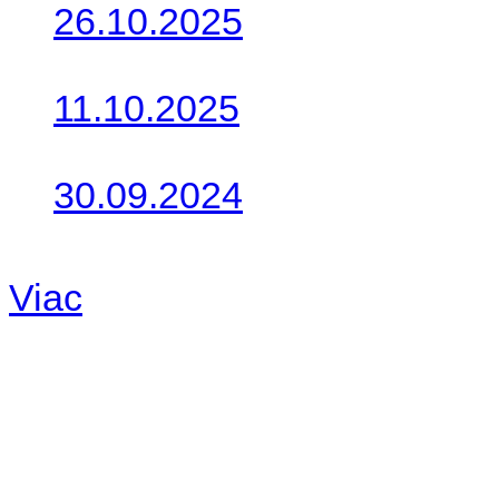
26.10.2025
Do galérie sme pridali foto
11.10.2025
Takto o týždeň vyrazia na 
30.09.2024
Dnes sme aktualizovali pod
Viac
Radio
No playlists available.