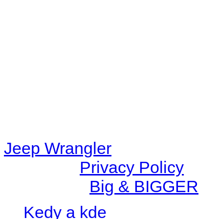
Warning
: filemtime(): stat f
48eb-becf-67c9d008dd59/jee
content/plugins/radio-station
/data/d/c/dc416e6a-22bc-48
67c9d008dd59/jeepwrangle
content/plugins/radio-
station/includes/widget_n
Jeep Wrangler
© 2026 |
Privacy Policy
Created by
Big & BIGGER
Kedy a kde