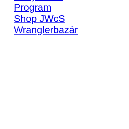
Program
Shop JWcS
Wranglerbazár
JEEP WRANGLER club Slov
IČO: 42311381
DIČ: 2024068805
SK39 0200 0000 0032 2351 
. . . . . . . . . . . . . . . . . . . . . . . . 
club je financovaný súkromn
príspevok finančný či mate