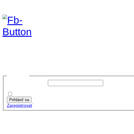
foto 2019
no images were found
Prihlásiť sa
Používateľské meno:
Heslo:
Zapamätať moje údaje
Prihlásiť sa
Zaregistrovať
Posledné články