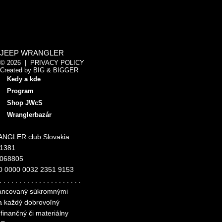
JEEP WRANGLER
© 2026 |
PRIVACY POLICY
Created by
BIG & BIGGER
Kedy a kde
Program
Shop JWcS
Wranglerbazár
NGLER club Slovakia
11381
4068805
0 0000 0032 2351 9153
. . . . . . . . . . . . . . . . . . . . .
inancovaný súkromnými
za každý dobrovoľný
finančný či materiálny