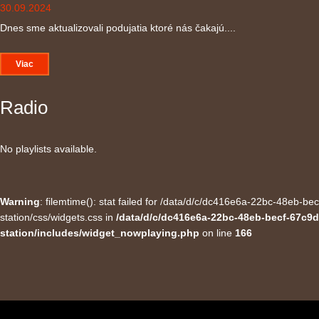
30.09.2024
Dnes sme aktualizovali podujatia ktoré nás čakajú....
Viac
Radio
No playlists available.
Warning
: filemtime(): stat failed for /data/d/c/dc416e6a-22bc-48eb-
station/css/widgets.css in
/data/d/c/dc416e6a-22bc-48eb-becf-67c9d
station/includes/widget_nowplaying.php
on line
166