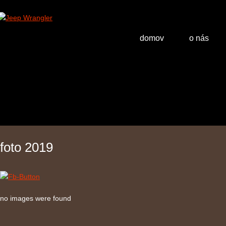
domov
o nás
foto 2019
no images were found