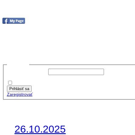
foto 2019
no images were found
Prihlásiť sa
Používateľské meno:
Heslo:
Zapamätať moje údaje
Prihlásiť sa
Zaregistrovať
Posledné články
26.10.2025