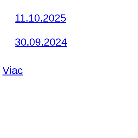
Do galérie sme pridali foto
11.10.2025
Takto o týždeň vyrazia na 
30.09.2024
Dnes sme aktualizovali pod
Viac
Radio
No playlists available.
Warning
: filemtime(): stat f