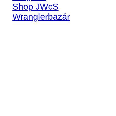
Shop JWcS
Wranglerbazár
JEEP WRANGLER club Slov
IČO: 42311381
DIČ: 2024068805
SK39 0200 0000 0032 2351 
. . . . . . . . . . . . . . . . . . . . . . . . 
club je financovaný súkromn
príspevok finančný či mate