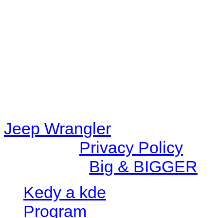
48eb-becf-67c9d008dd59/jee
content/plugins/radio-station
/data/d/c/dc416e6a-22bc-48
67c9d008dd59/jeepwrangle
content/plugins/radio-
station/includes/widget_n
Jeep Wrangler
© 2026 |
Privacy Policy
Created by
Big & BIGGER
Kedy a kde
Program