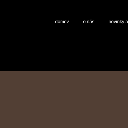
domov
o nás
novinky 