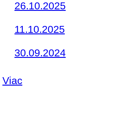
26.10.2025
Do galérie sme pridali foto
11.10.2025
Takto o týždeň vyrazia na 
30.09.2024
Dnes sme aktualizovali pod
Viac
Radio
No playlists available.