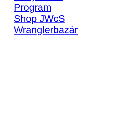
Program
Shop JWcS
Wranglerbazár
JEEP WRANGLER club Slov
IČO: 42311381
DIČ: 2024068805
SK39 0200 0000 0032 2351 
. . . . . . . . . . . . . . . . . . . . . . . . 
club je financovaný súkromn
príspevok finančný či mate