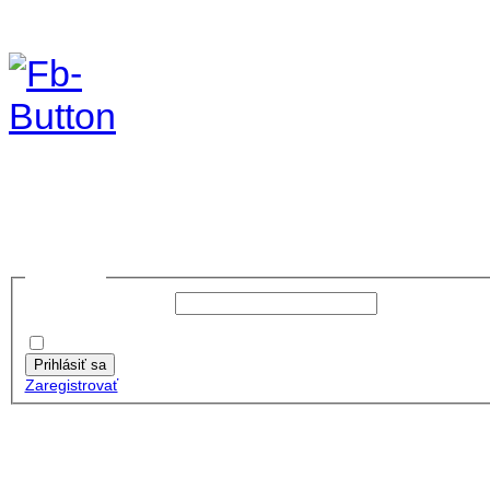
foto 2019
no images were found
Prihlásiť sa
Používateľské meno:
Heslo:
Zapamätať moje údaje
Prihlásiť sa
Zaregistrovať
Posledné články