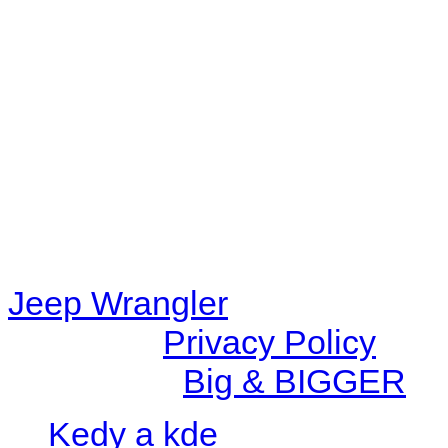
Warning
: filemtime(): stat f
48eb-becf-67c9d008dd59/jee
content/plugins/radio-station
/data/d/c/dc416e6a-22bc-48
67c9d008dd59/jeepwrangle
content/plugins/radio-
station/includes/widget_n
Jeep Wrangler
© 2026 |
Privacy Policy
Created by
Big & BIGGER
Kedy a kde