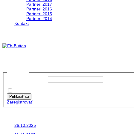
Partneri 2017
Partneri 2016
Partneri 2015
Partneri 2014
Kontakt
foto 2019
no images were found
Prihlásiť sa
Používateľské meno:
Heslo:
Zapamätať moje údaje
Prihlásiť sa
Zaregistrovať
Posledné články
26.10.2025
Do galérie sme pridali fotopribeh z nasej...