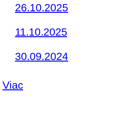
26.10.2025
Do galérie sme pridali foto
11.10.2025
Takto o týždeň vyrazia na 
30.09.2024
Dnes sme aktualizovali pod
Viac
Radio
No playlists available.