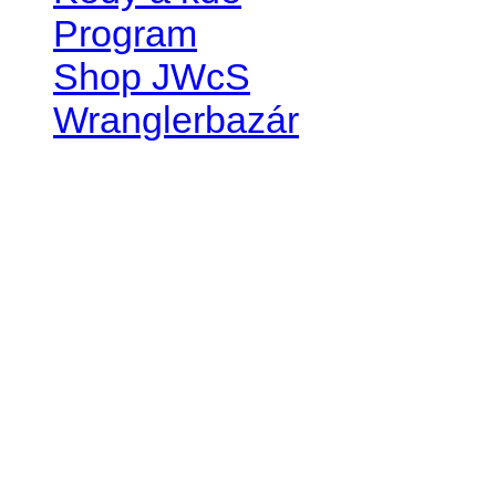
Program
Shop JWcS
Wranglerbazár
JEEP WRANGLER club Slov
IČO: 42311381
DIČ: 2024068805
SK39 0200 0000 0032 2351 
. . . . . . . . . . . . . . . . . . . . . . . . 
club je financovaný súkromn
príspevok finančný či mate