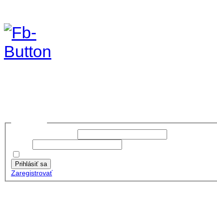
foto 2019
no images were found
Prihlásiť sa
Používateľské meno:
Heslo:
Zapamätať moje údaje
Prihlásiť sa
Zaregistrovať
Posledné články