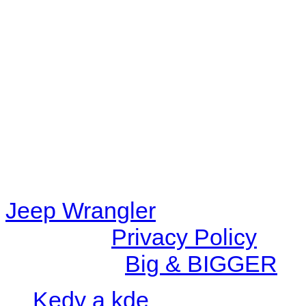
Warning
: filemtime(): stat f
48eb-becf-67c9d008dd59/jee
content/plugins/radio-station
/data/d/c/dc416e6a-22bc-48
67c9d008dd59/jeepwrangle
content/plugins/radio-
station/includes/widget_n
Jeep Wrangler
© 2026 |
Privacy Policy
Created by
Big & BIGGER
Kedy a kde