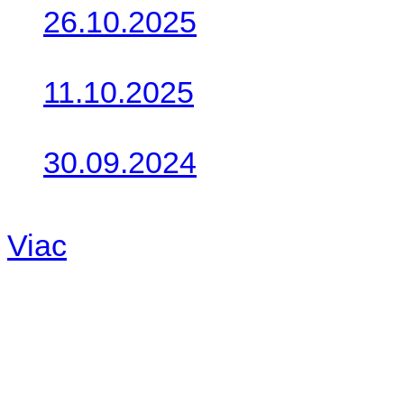
26.10.2025
Do galérie sme pridali foto
11.10.2025
Takto o týždeň vyrazia na 
30.09.2024
Dnes sme aktualizovali pod
Viac
Radio
No playlists available.