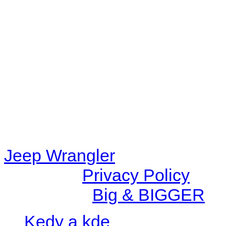
Warning
: filemtime(): stat f
48eb-becf-67c9d008dd59/jee
content/plugins/radio-station
/data/d/c/dc416e6a-22bc-48
67c9d008dd59/jeepwrangle
content/plugins/radio-
station/includes/widget_n
Jeep Wrangler
© 2026 |
Privacy Policy
Created by
Big & BIGGER
Kedy a kde