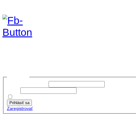
foto 2019
no images were found
Prihlásiť sa
Používateľské meno:
Heslo:
Zapamätať moje údaje
Prihlásiť sa
Zaregistrovať
Posledné články