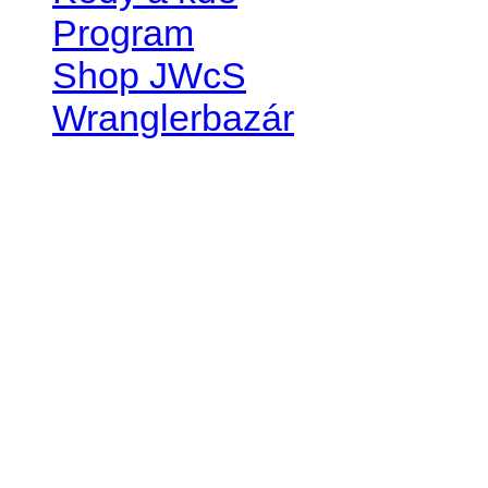
Program
Shop JWcS
Wranglerbazár
JEEP WRANGLER club Slov
IČO: 42311381
DIČ: 2024068805
SK39 0200 0000 0032 2351 
. . . . . . . . . . . . . . . . . . . . . . . . 
club je financovaný súkromn
príspevok finančný či mate