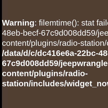
Warning
: filemtime(): stat f
48eb-becf-67c9d008dd59/jee
content/plugins/radio-station
/data/d/c/dc416e6a-22bc-48
67c9d008dd59/jeepwrangle
content/plugins/radio-
station/includes/widget_n