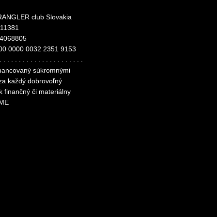
ANGLER club Slovakia
311381
24068805
00 0000 0032 2351 9153
. . . . . . . . . . . . . . . . . . . . . .
financovaný súkromnými
 za každý dobrovoľný
k finančný či materiálny
ME