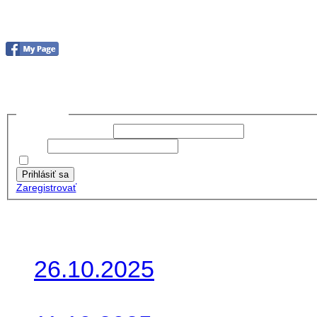
Foto & Video 2020
no images were found
Prihlásiť sa
Používateľské meno:
Heslo:
Zapamätať moje údaje
Prihlásiť sa
Zaregistrovať
Posledné články
26.10.2025
Do galérie sme pridali foto