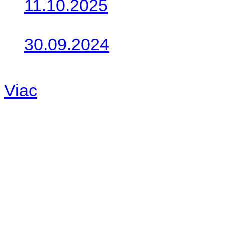
11.10.2025
Takto o týždeň vyrazia na 
30.09.2024
Dnes sme aktualizovali pod
Viac
Radio
No playlists available.
Warning
: filemtime(): stat f
48eb-becf-67c9d008dd59/jee