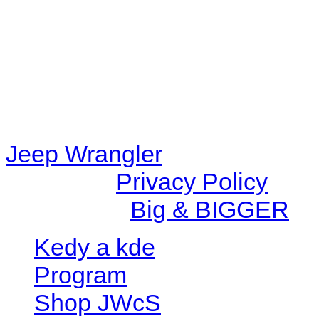
content/plugins/radio-station
/data/d/c/dc416e6a-22bc-48
67c9d008dd59/jeepwrangle
content/plugins/radio-
station/includes/widget_n
Jeep Wrangler
© 2026 |
Privacy Policy
Created by
Big & BIGGER
Kedy a kde
Program
Shop JWcS