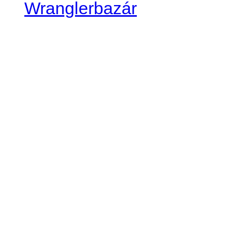
Wranglerbazár
JEEP WRANGLER club Slov
IČO: 42311381
DIČ: 2024068805
SK39 0200 0000 0032 2351 
. . . . . . . . . . . . . . . . . . . . . . . . 
club je financovaný súkromn
príspevok finančný či mate