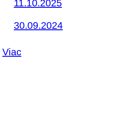
11.10.2025
Takto o týždeň vyrazia na 
30.09.2024
Dnes sme aktualizovali pod
Viac
Radio
No playlists available.
Warning
: filemtime(): stat f
48eb-becf-67c9d008dd59/jee