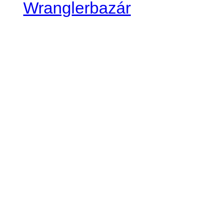
Wranglerbazár
JEEP WRANGLER club Slov
IČO: 42311381
DIČ: 2024068805
SK39 0200 0000 0032 2351 
. . . . . . . . . . . . . . . . . . . . . . . . 
club je financovaný súkromn
príspevok finančný či mate