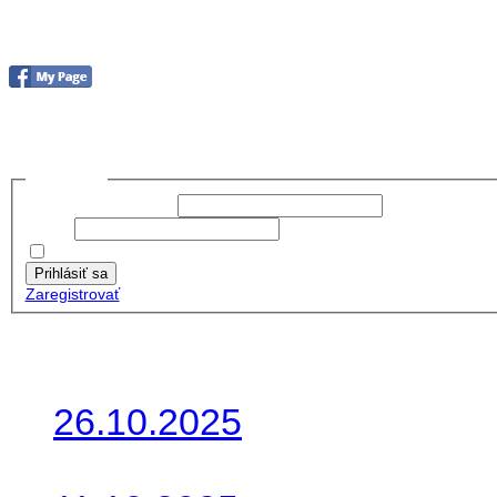
Foto & Video 2020
no images were found
Prihlásiť sa
Používateľské meno:
Heslo:
Zapamätať moje údaje
Prihlásiť sa
Zaregistrovať
Posledné články
26.10.2025
Do galérie sme pridali foto