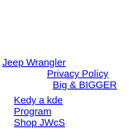
content/plugins/radio-station
/data/d/c/dc416e6a-22bc-48
67c9d008dd59/jeepwrangle
content/plugins/radio-
station/includes/widget_n
Jeep Wrangler
© 2026 |
Privacy Policy
Created by
Big & BIGGER
Kedy a kde
Program
Shop JWcS