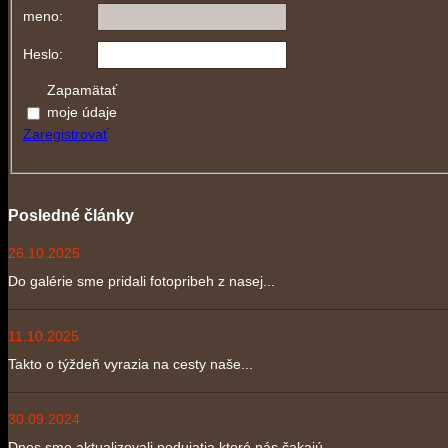
meno:
Heslo:
Zapamätať
moje údaje
Zaregistrovať
Posledné články
26.10.2025
Do galérie sme pridali fotopribeh z nasej...
11.10.2025
Takto o týždeň vyrazia na cesty naše...
30.09.2024
Dnes sme aktualizovali podujatia ktoré nás čakajú....