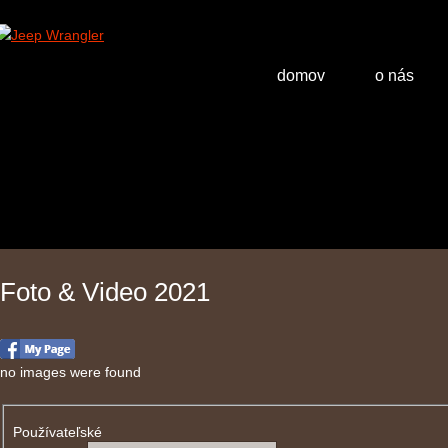
domov
o nás
Foto & Video 2021
no images were found
Používateľské