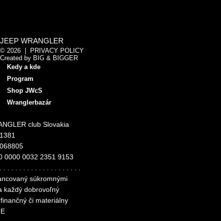
JEEP WRANGLER
© 2026 |
PRIVACY POLICY
Created by
BIG & BIGGER
Kedy a kde
Program
Shop JWcS
Wranglerbazár
NGLER club Slovakia
11381
4068805
0 0000 0032 2351 9153
. . . . . . . . . . . . . . . . . . . . .
inancovaný súkromnými
za každý dobrovoľný
finančný či materiálny
ME