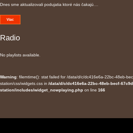
Dnes sme aktualizovali podujatia ktoré nás čakajú....
Viac
Radio
No playlists available.
Warning
: filemtime(): stat failed for /data/d/c/dc416e6a-22bc-48eb-
station/css/widgets.css in
/data/d/c/dc416e6a-22bc-48eb-becf-67c9d
station/includes/widget_nowplaying.php
on line
166