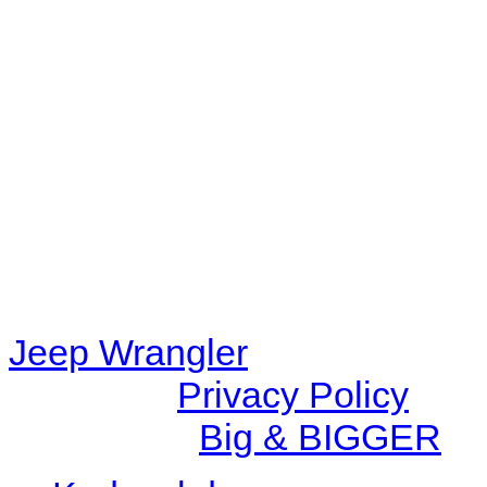
Warning
: filemtime(): stat f
48eb-becf-67c9d008dd59/jee
content/plugins/radio-station
/data/d/c/dc416e6a-22bc-48
67c9d008dd59/jeepwrangle
content/plugins/radio-
station/includes/widget_n
Jeep Wrangler
© 2026 |
Privacy Policy
Created by
Big & BIGGER