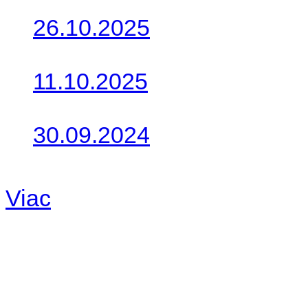
26.10.2025
Do galérie sme pridali foto
11.10.2025
Takto o týždeň vyrazia na 
30.09.2024
Dnes sme aktualizovali pod
Viac
Radio
No playlists available.