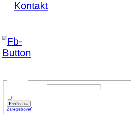
Kontakt
Foto & Video 2021
no images were found
Prihlásiť sa
Používateľské meno:
Heslo:
Zapamätať moje údaje
Prihlásiť sa
Zaregistrovať
Posledné články