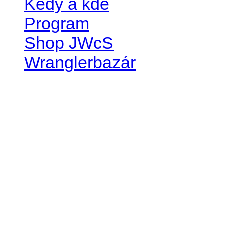
Kedy a kde
Program
Shop JWcS
Wranglerbazár
JEEP WRANGLER club Slov
IČO: 42311381
DIČ: 2024068805
SK39 0200 0000 0032 2351 
. . . . . . . . . . . . . . . . . . . . . . . . 
club je financovaný súkromn