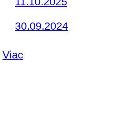
11.10.2025
Takto o týždeň vyrazia na 
30.09.2024
Dnes sme aktualizovali pod
Viac
Radio
No playlists available.
Warning
: filemtime(): stat f
48eb-becf-67c9d008dd59/jee
content/plugins/radio-station