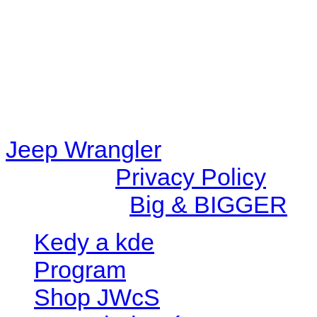
/data/d/c/dc416e6a-22bc-48
67c9d008dd59/jeepwrangle
content/plugins/radio-
station/includes/widget_n
Jeep Wrangler
© 2026 |
Privacy Policy
Created by
Big & BIGGER
Kedy a kde
Program
Shop JWcS