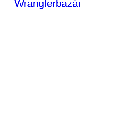
Wranglerbazár
JEEP WRANGLER club Slov
IČO: 42311381
DIČ: 2024068805
SK39 0200 0000 0032 2351 
. . . . . . . . . . . . . . . . . . . . . . . . 
club je financovaný súkromn
príspevok finančný či mate