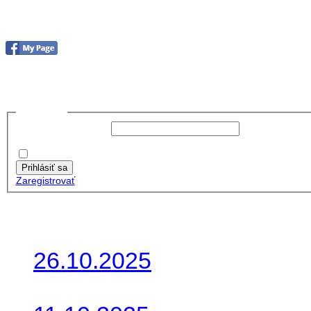
Foto&Video2023
no images were found
Prihlásiť sa
Používateľské meno:
Heslo:
Zapamätať moje údaje
Prihlásiť sa
Zaregistrovať
Posledné články
26.10.2025
Do galérie sme pridali foto