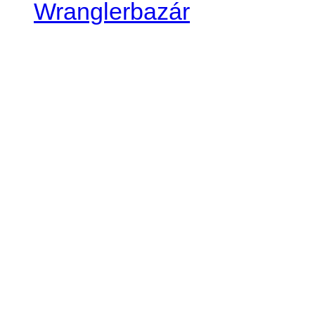
Wranglerbazár
JEEP WRANGLER club Slov
IČO: 42311381
DIČ: 2024068805
SK39 0200 0000 0032 2351 
. . . . . . . . . . . . . . . . . . . . . . . . 
club je financovaný súkromn
príspevok finančný či mate