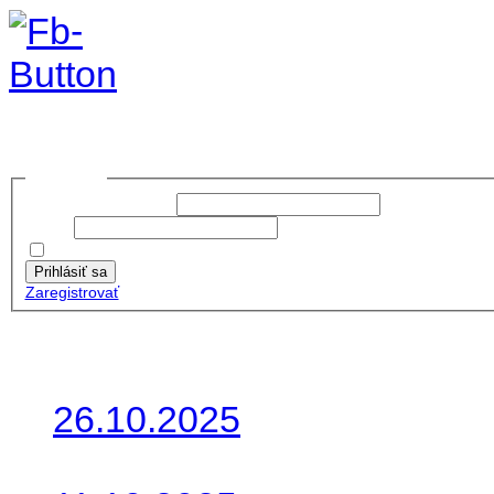
no images were found
Prihlásiť sa
Používateľské meno:
Heslo:
Zapamätať moje údaje
Prihlásiť sa
Zaregistrovať
Posledné články
26.10.2025
Do galérie sme pridali foto