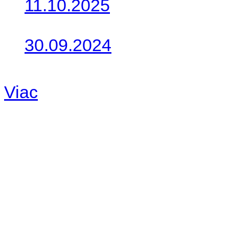
11.10.2025
Takto o týždeň vyrazia na 
30.09.2024
Dnes sme aktualizovali pod
Viac
Radio
No playlists available.
Warning
: filemtime(): stat f
48eb-becf-67c9d008dd59/jee