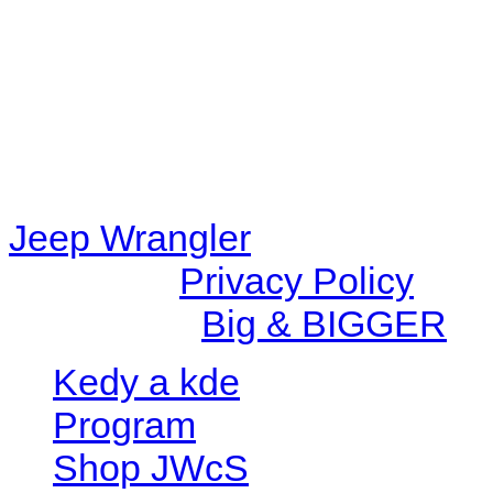
content/plugins/radio-station
/data/d/c/dc416e6a-22bc-48
67c9d008dd59/jeepwrangle
content/plugins/radio-
station/includes/widget_n
Jeep Wrangler
© 2026 |
Privacy Policy
Created by
Big & BIGGER
Kedy a kde
Program
Shop JWcS