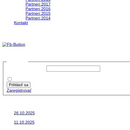
Partneri 2017
Partneri 2016
Partneri 2015
Partneri 2014
Kontakt
Foto&Video2023
no images were found
Prihlásiť sa
Používateľské meno:
Heslo:
Zapamätať moje údaje
Prihlásiť sa
Zaregistrovať
Posledné články
26.10.2025
Do galérie sme pridali fotopribeh z nasej...
11.10.2025
Takto o týždeň vyrazia na cesty naše...