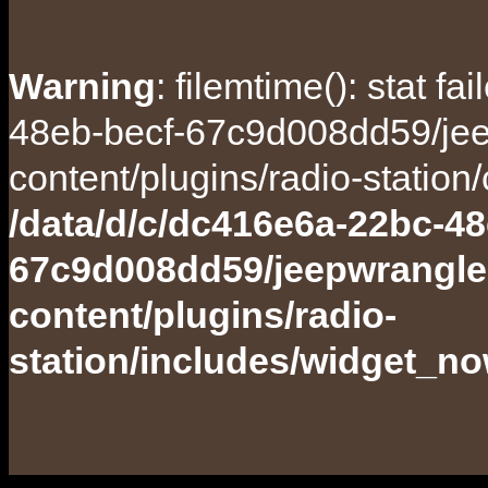
Warning
: filemtime(): stat f
48eb-becf-67c9d008dd59/jee
content/plugins/radio-station
/data/d/c/dc416e6a-22bc-48
67c9d008dd59/jeepwrangle
content/plugins/radio-
station/includes/widget_n