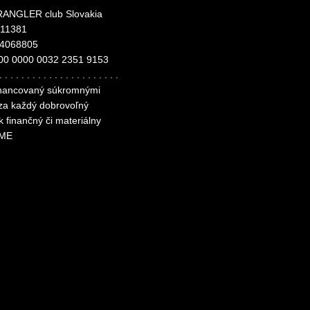
ANGLER club Slovakia
311381
24068805
00 0000 0032 2351 9153
. . . . . . . . . . . . . . . . . . . . . .
financovaný súkromnými
 za každý dobrovoľný
k finančný či materiálny
ME