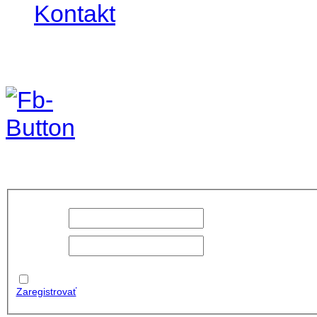
Kontakt
Foto&Video2023
no images were found
Používateľské
meno:
Heslo:
Zapamätať
moje údaje
Zaregistrovať