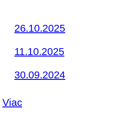
Posledné články
26.10.2025
Do galérie sme pridali foto
11.10.2025
Takto o týždeň vyrazia na 
30.09.2024
Dnes sme aktualizovali pod
Viac
Radio