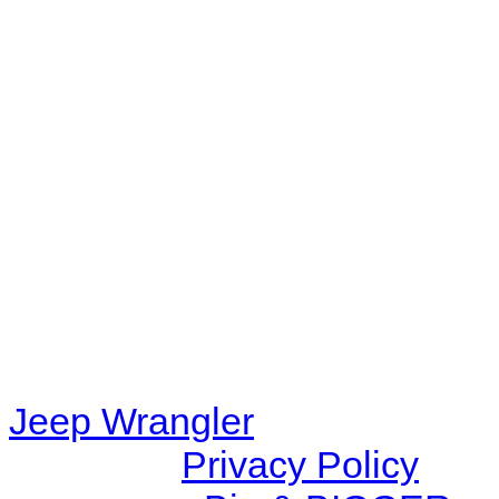
No playlists available.
Warning
: filemtime(): stat f
48eb-becf-67c9d008dd59/jee
content/plugins/radio-station
/data/d/c/dc416e6a-22bc-48
67c9d008dd59/jeepwrangle
content/plugins/radio-
station/includes/widget_n
Jeep Wrangler
© 2026 |
Privacy Policy