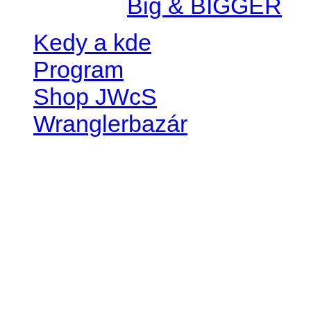
Created by
Big & BIGGER
Kedy a kde
Program
Shop JWcS
Wranglerbazár
JEEP WRANGLER club Slov
IČO: 42311381
DIČ: 2024068805
SK39 0200 0000 0032 2351 
. . . . . . . . . . . . . . . . . . . . . . . . 