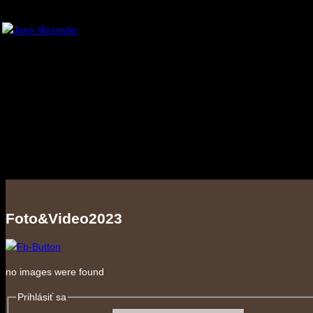
Foto&Video2023
no images were found
Prihlásiť sa