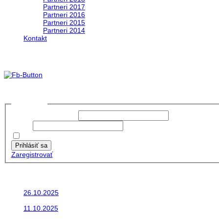
Partneri 2017
Partneri 2016
Partneri 2015
Partneri 2014
Kontakt
Foto&Video2023
no images were found
Prihlásiť sa
Používateľské meno:
Heslo:
Zapamätať moje údaje
Prihlásiť sa
Zaregistrovať
Posledné články
26.10.2025
Do galérie sme pridali fotopribeh z nasej...
11.10.2025
Takto o týždeň vyrazia na cesty naše...