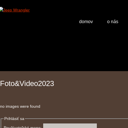
domov
o nás
Foto&Video2023
no images were found
Prihlásiť sa
Používateľské meno: