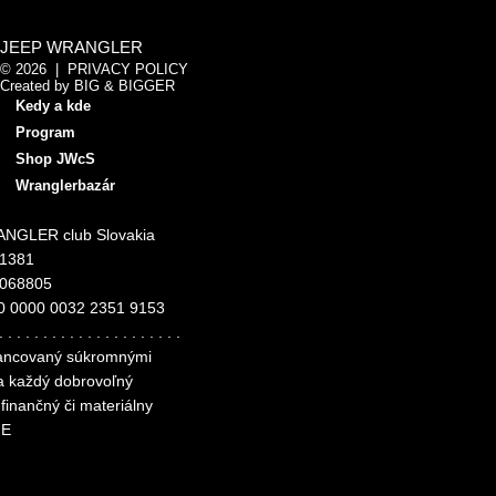
JEEP WRANGLER
© 2026 |
PRIVACY POLICY
Created by
BIG & BIGGER
Kedy a kde
Program
Shop JWcS
Wranglerbazár
NGLER club Slovakia
11381
4068805
0 0000 0032 2351 9153
. . . . . . . . . . . . . . . . . . . . .
inancovaný súkromnými
za každý dobrovoľný
finančný či materiálny
ME