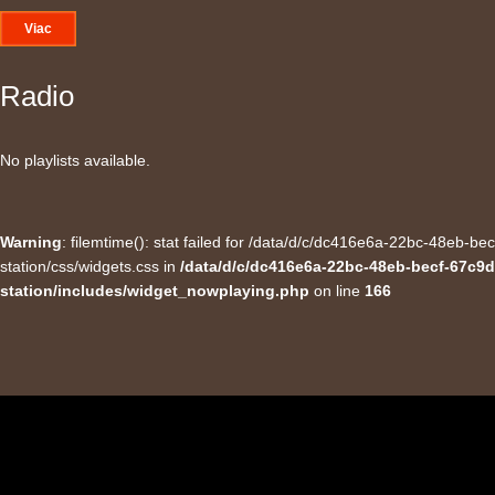
Viac
Radio
No playlists available.
Warning
: filemtime(): stat failed for /data/d/c/dc416e6a-22bc-48eb-
station/css/widgets.css in
/data/d/c/dc416e6a-22bc-48eb-becf-67c9d
station/includes/widget_nowplaying.php
on line
166