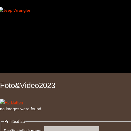
Foto&Video2023
no images were found
Prihlásiť sa
Používateľské meno: