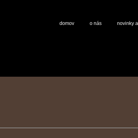
domov
o nás
novinky 