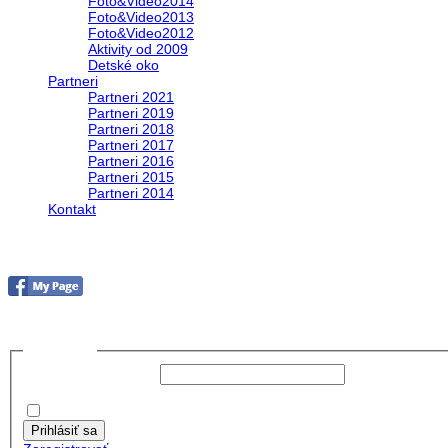
Foto&Video2014
Foto&Video2013
Foto&Video2012
Aktivity od 2009
Detské oko
Partneri
Partneri 2021
Partneri 2019
Partneri 2018
Partneri 2017
Partneri 2016
Partneri 2015
Partneri 2014
Kontakt
Foto&Video2023
no images were found
Prihlásiť sa
Používateľské meno:
Heslo:
Zapamätať moje údaje
Prihlásiť sa