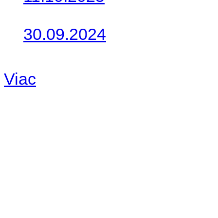
Takto o týždeň vyrazia na 
30.09.2024
Dnes sme aktualizovali pod
Viac
Radio
No playlists available.
Warning
: filemtime(): stat f
48eb-becf-67c9d008dd59/jee
content/plugins/radio-station