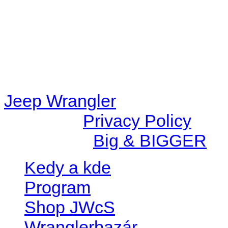
/data/d/c/dc416e6a-22bc-48
67c9d008dd59/jeepwrangle
content/plugins/radio-
station/includes/widget_n
Jeep Wrangler
© 2026 |
Privacy Policy
Created by
Big & BIGGER
Kedy a kde
Program
Shop JWcS
Wranglerbazár