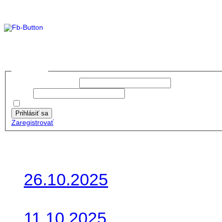
Foto&Video2023
no images were found
Prihlásiť sa
Používateľské meno:
Heslo:
Zapamätať moje údaje
Prihlásiť sa
Zaregistrovať
Posledné články
26.10.2025
Do galérie sme pridali foto
11.10.2025