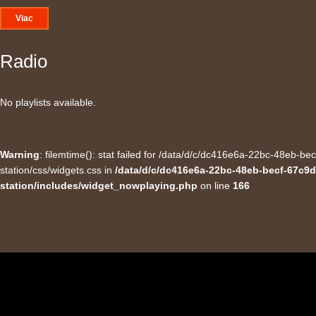
Viac
Radio
No playlists available.
Warning
: filemtime(): stat failed for /data/d/c/dc416e6a-22bc-48eb-
station/css/widgets.css in
/data/d/c/dc416e6a-22bc-48eb-becf-67c9d
station/includes/widget_nowplaying.php
on line
166