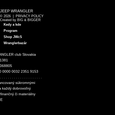
JEEP WRANGLER
© 2026 |
PRIVACY POLICY
Created by
BIG & BIGGER
Kedy a kde
Program
Shop JWcS
Wranglerbazár
NGLER club Slovakia
11381
4068805
0 0000 0032 2351 9153
. . . . . . . . . . . . . . . . . . . . .
inancovaný súkromnými
za každý dobrovoľný
finančný či materiálny
ME