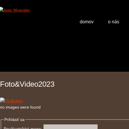
domov
o nás
Foto&Video2023
no images were found
Prihlásiť sa
Používateľské meno: