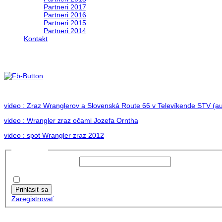
Partneri 2017
Partneri 2016
Partneri 2015
Partneri 2014
Kontakt
Foto 2012
no images were found
video : Zraz Wranglerov a Slovenská Route 66 v Televíkende STV (au
video : Wrangler zraz očami Jozefa Orntha
video : spot Wrangler zraz 2012
Prihlásiť sa
Používateľské meno:
Heslo:
Zapamätať moje údaje
Prihlásiť sa
Zaregistrovať
Posledné články