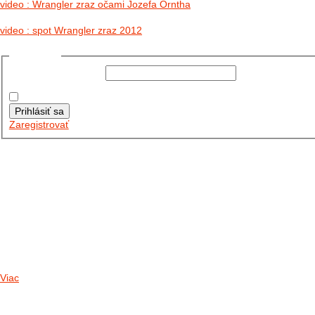
video : Wrangler zraz očami Jozefa Orntha
video : spot Wrangler zraz 2012
Prihlásiť sa
Používateľské meno:
Heslo:
Zapamätať moje údaje
Prihlásiť sa
Zaregistrovať
Posledné články
26.10.2025
DO GALÉRIE SME PRIDALI FOTOPRIBEH Z NASEJ...
11.10.2025
TAKTO O TÝŽDEŇ VYRAZIA NA CESTY NAŠE...
30.09.2024
DNES SME AKTUALIZOVALI PODUJATIA KTORÉ NÁS ČAKAJÚ....
Viac
Radio