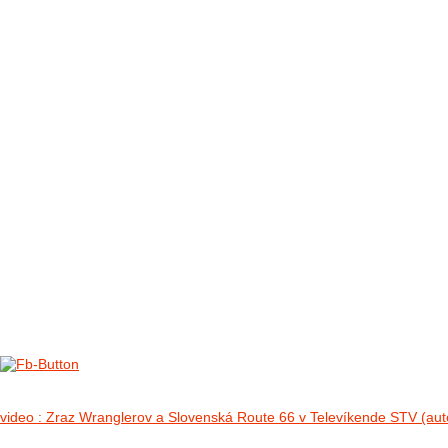
FOTO&VIDEO2012
AKTIVITY OD 2009
DETSKÉ OKO
PARTNERI
PARTNERI 2021
PARTNERI 2019
PARTNERI 2018
PARTNERI 2017
PARTNERI 2016
PARTNERI 2015
PARTNERI 2014
KONTAKT
Foto 2012
no images were found
video : Zraz Wranglerov a Slovenská Route 66 v Televíkende STV (aut